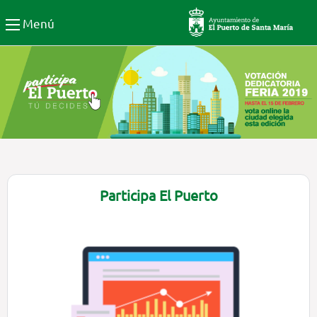
Participa El Puerto de Santa
Menú
Participa El Puerto