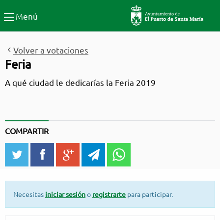
Participa El Puerto de Santa
Menú
Volver a votaciones
Feria
A qué ciudad le dedicarías la Feria 2019
COMPARTIR
twitter
facebook
google_plus
telegram
WhatsApp
Necesitas
iniciar sesión
o
registrarte
para participar.