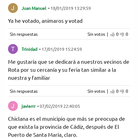
Juan Manuel
•
18/01/2019 13:29:59
Ya he votado, animaros y votad
Sin respuestas
Sin votos |
0
0
Estoy de
No es
Trinidad
•
17/01/2019 15:24:59
Me gustaría que se dedicará a nuestros vecinos de
Rota por su cercanía y su feria tan similar a la
nuestra y familiar
Sin respuestas
Sin votos |
0
0
Estoy de
No es
javierrr
•
07/02/2019 22:40:05
Chiclana es el municipio que más se preocupa de
que exista la provincia de Cádiz, después de El
Puerto de Santa María, claro.