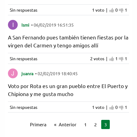
Sin respuestas
1 voto |
0
1
Estoy de
No es
Ismi
•
06/02/2019 16:51:35
A San Fernando pues también tienen fiestas por la
virgen del Carmen y tengo amigos allí
Sin respuestas
2 votos |
1
1
Estoy de
No es
juanra
•
02/02/2019 18:40:45
Voto por Rota es un gran pueblo entre El Puerto y
Chipiona y me gusta mucho
Sin respuestas
1 voto |
0
1
Estoy de
No es
Primera
Anterior
1
2
Estás en la pág
3