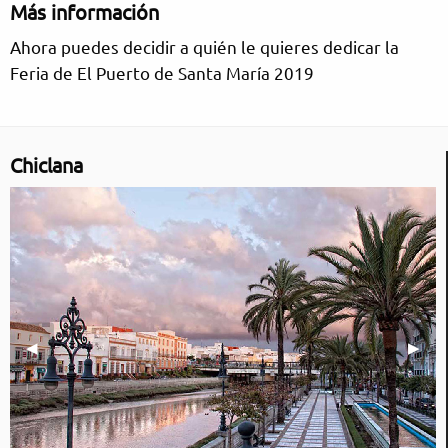
Más información
Ahora puedes decidir a quién le quieres dedicar la
Feria de El Puerto de Santa María 2019
Chiclana
Imagen anterior
◀︎
Sigui
▶︎