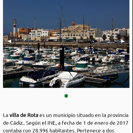
Imagen anterior
◀︎
Sigui
▶︎
Rota
La
villa de Rota
es un municipio situado en la provincia
de Cádiz.. Según el INE, a fecha de 1 de enero de 2017
contaba con 28.996 habitantes. Pertenece a dos