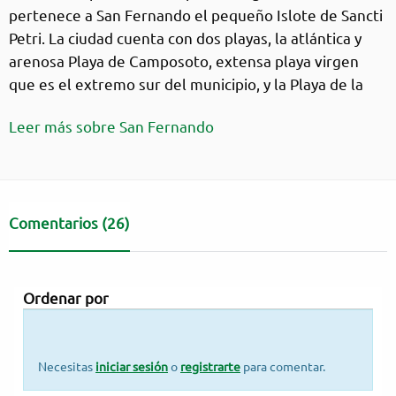
pertenece a San Fernando el pequeño Islote de Sancti
Petri. La ciudad cuenta con dos playas, la atlántica y
arenosa Playa de Camposoto, extensa playa virgen
que es el extremo sur del municipio, y la Playa de la
Casería, pequeña playa fangosa situada en aguas de la
Leer más sobre San Fernando
bahía, al norte del término municipal.
Comentarios
(26)
Ordenar por
Necesitas
iniciar sesión
o
registrarte
para comentar.