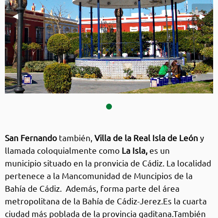
Imagen anterior
◀︎
Sigui
▶︎
San Fernando
San Fernando
también,
Villa de la Real Isla de León
y
llamada coloquialmente como
La Isla,
es un
municipio situado en la pronvicia de Cádiz. La localidad
pertenece a la Mancomunidad de Muncipios de la
Bahía de Cádiz. Además, forma parte del área
metropolitana de la Bahía de Cádiz-Jerez.Es la cuarta
ciudad más poblada de la provincia gaditana.También