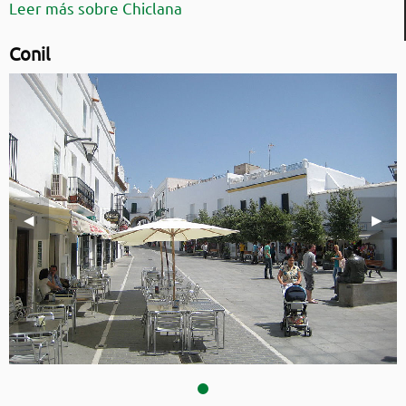
Leer más sobre Chiclana
Conil
Imagen anterior
◀︎
Sigui
▶︎
Conil